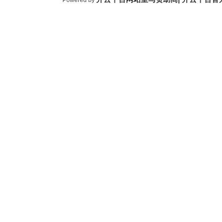
Powered by