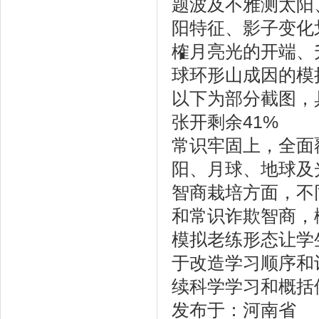
题波及不雅测太阳
阳特征、影子变化
榷月亮光的开端、
球环形山成因的模
以下为部分截图，
张开剩余41%
常识牢固上，全面
阳、月球、地球及
智商栽培方面，不
和常识诈欺智商，
模拟老练形态让学
于改造学习顺序和
续科学学习和概括
发布于：河南省