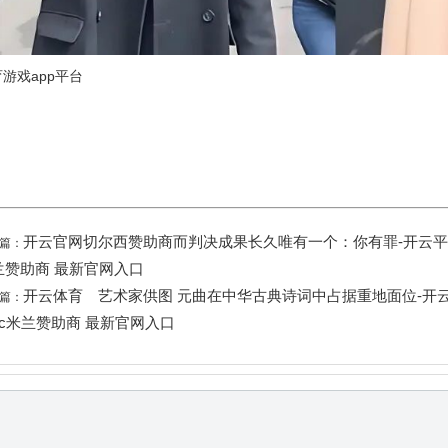
游戏app平台
开云官网切尔西赞助商而判决成果长久唯有一个：你有罪-开云平台
篇：
兰赞助商 最新官网入口
开云体育 艺术家供图 元曲在中华古典诗词中占据重地面位-开云
篇：
ac米兰赞助商 最新官网入口