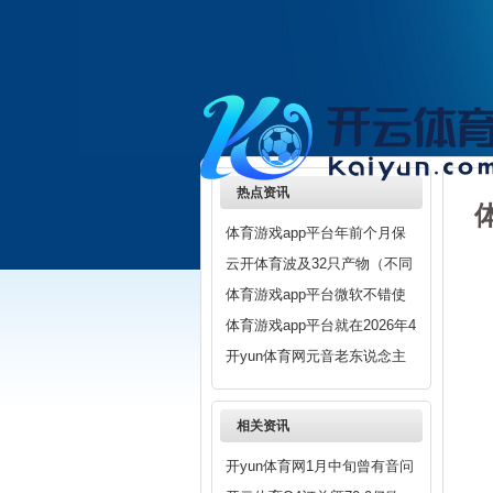
热点资讯
体育游戏app平台年前个月保
费收入同比增长-开云平台网站
云开体育波及32只产物（不同
皇马赞助商| 开云平台官方ac
类别辩认野心-开云平台网站皇
体育游戏app平台微软不错使
米兰赞助商 最新官网入口
马赞助商| 开云平台官方ac米
用OpenAI的东谈主工智能工夫
体育游戏app平台就在2026年4
兰赞助商 最新官网入口
和产物-开云平台网站皇马赞助
月22日-开云平台网站皇马赞助
开yun体育网元音老东说念主
商| 开云平台官方ac米兰赞助
商| 开云平台官方ac米兰赞助
说：“相由性造-开云平台网站
商 最新官网入口
商 最新官网入口
皇马赞助商| 开云平台官方ac
米兰赞助商 最新官网入口
相关资讯
开yun体育网1月中旬曾有音问
暴露-开云平台网站皇马赞助