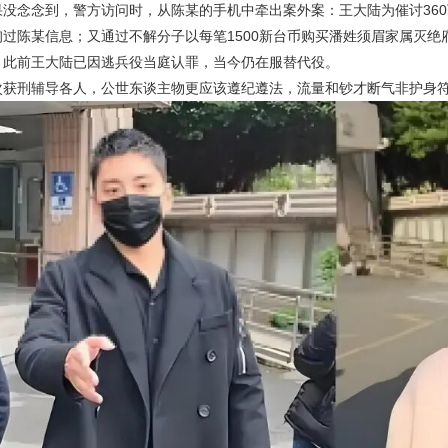
果没念念到，警方访问时，从陈某的手机中牵出案外案：王大陆为催讨36
询过陈某信息；又通过不解分子以每笔1500新台币购买潘姓须眉家属灭绝
。此前王大陆已因逃兵役当庭认罪，当今仍在服替代役。
次获刑辅导各人，公世东谈主物更应该遵纪遵法，流量和钞才断气非护身