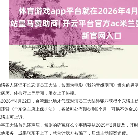
知谈各人还记不难忘演员王大陆，曾因为电影《我的青娥期间》爆火的男
造病历、体检府上等新闻，屡次上了热搜。
在2026年4月22日，台湾新北地才气院对演员王大陆涉犯罪获得个东谈
因违背《个东谈主府上保护法》，各被判处有期徒刑6个月，可易不休金18
东谈主可上诉。
件事王大陆首先还声屈，然则的确冤枉么？事情要从2025年2月提及，其
托他服务，成果联系不上了，就合计我方被骗了，居然主动报案追债。