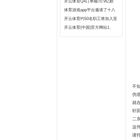
开云体育Q4订单额70.9亿欧
商| 开云平台官方ac米兰赞助
元-开云平台网站皇马赞助商|
体育游戏app平台邀请了十八
商 最新官网入口
开云平台官方ac米兰赞助商 最
路诸侯共同出席-开云平台网站
开云体育约50名职工将加入亚
新官网入口
皇马赞助商| 开云平台官方ac
马逊团队-开云平台网站皇马赞
开云体育(中国)官方网站1、
米兰赞助商 最新官网入口
助商| 开云平台官方ac米兰赞
《题玫瑰》黄渊耀〔明代〕新
助商 最新官网入口
叶烟中逐渐-开云平台网站皇马
赞助商| 开云平台官方ac米兰
赞助商 最新官网入口
不
伪
就
轩
二
这
请