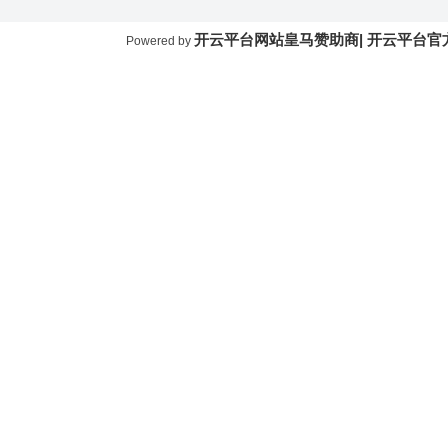
开云平台网站皇马赞助商| 开云平台官
Powered by