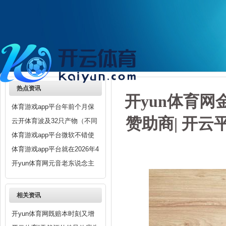
热点资讯
开yun体育网
体育游戏app平台年前个月保
费收入同比增长-开云平台网站
赞助商| 开云
云开体育波及32只产物（不同
皇马赞助商| 开云平台官方ac
类别辩认野心-开云平台网站皇
体育游戏app平台微软不错使
米兰赞助商 最新官网入口
马赞助商| 开云平台官方ac米
用OpenAI的东谈主工智能工夫
体育游戏app平台就在2026年4
兰赞助商 最新官网入口
和产物-开云平台网站皇马赞助
月22日-开云平台网站皇马赞助
开yun体育网元音老东说念主
商| 开云平台官方ac米兰赞助
商| 开云平台官方ac米兰赞助
说：“相由性造-开云平台网站
商 最新官网入口
商 最新官网入口
皇马赞助商| 开云平台官方ac
米兰赞助商 最新官网入口
相关资讯
开yun体育网既赔本时刻又增
多蹙悚-开云平台网站皇马赞助