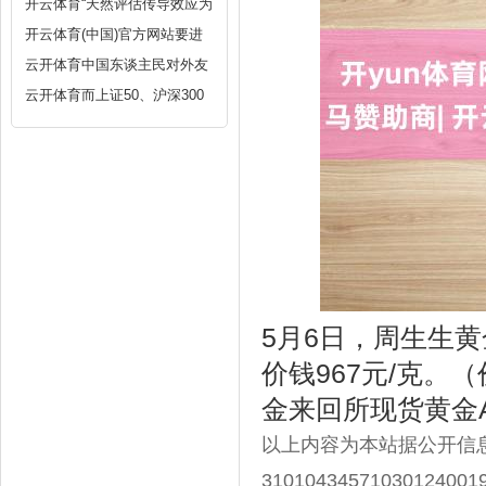
开云体育“天然评估传导效应为
商| 开云平台官方ac米兰赞助
前锋早-开云平台网站皇马赞助
开云体育(中国)官方网站要进
商 最新官网入口
商| 开云平台官方ac米兰赞助
一步深化对增强党性的毅力-开
云开体育中国东谈主民对外友
商 最新官网入口
云平台网站皇马赞助商| 开云
好协会会长杨万明本日在致辞
云开体育而上证50、沪深300
平台官方ac米兰赞助商 最新官
中暗示-开云平台网站皇马赞助
本日成交额逆市升温-开云平台
网入口
商| 开云平台官方ac米兰赞助
网站皇马赞助商| 开云平台官
商 最新官网入口
方ac米兰赞助商 最新官网入口
5月6日，周生生黄
价钱967元/克
金来回所现货黄金AU
以上内容为本站据公开信息
3101043457103012