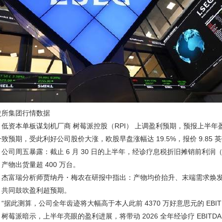
交所集团行情数据
资本单板谋划机厂商 树莓派控股（RPI） 上调盈利预期，预报上半年
致预期，受此利好公司股价大涨，欧股早盘涨幅达 19.5%，报价 9.85
周五暴露：截止 6 月 30 日的上半年，经诊疗息税折旧摊销前利润（EB
产物出货量超 400 万台。
富瑞分析师贾纳丹・梅农在研报中指出：产物均价抬升、末端需求焕发，肖
，共同鼓吹盈利超预期。
此测算，公司全年齿迹将大幅高于本人此前 4370 万好意思元的 EBITD
派暗示，上半年亮眼的盈利进展，将带动 2026 全年经诊疗 EBITDA 