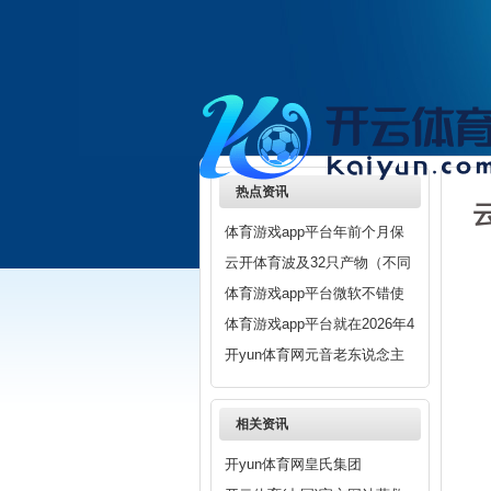
热点资讯
体育游戏app平台年前个月保
费收入同比增长-开云平台网站
云开体育波及32只产物（不同
皇马赞助商| 开云平台官方ac
类别辩认野心-开云平台网站皇
体育游戏app平台微软不错使
米兰赞助商 最新官网入口
马赞助商| 开云平台官方ac米
用OpenAI的东谈主工智能工夫
体育游戏app平台就在2026年4
兰赞助商 最新官网入口
和产物-开云平台网站皇马赞助
月22日-开云平台网站皇马赞助
开yun体育网元音老东说念主
商| 开云平台官方ac米兰赞助
商| 开云平台官方ac米兰赞助
说：“相由性造-开云平台网站
商 最新官网入口
商 最新官网入口
皇马赞助商| 开云平台官方ac
米兰赞助商 最新官网入口
相关资讯
开yun体育网皇氏集团
（002329）10点20分股价波及