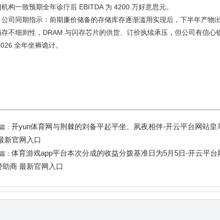
机构一致预期全年诊疗后 EBITDA 为 4200 万好意思元。
司同期指示：前期廉价储备的存储库存逐渐滥用实现后，下半年产物出
仍存不细则性，DRAM 与闪存芯片的供货、订价执续承压，但公司有信
2026 全年坐褥诡计。
开yun体育网与荆棘的刘备平起平坐、夙夜相伴-开云平台网站皇马
篇：
 最新官网入口
体育游戏app平台本次分成的收益分拨基准日为5月5日-开云平台
篇：
赞助商 最新官网入口