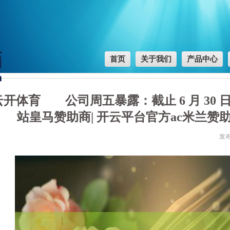
首页
关于我们
产品中心
云开体育 公司周五暴露：截止 6 月 30 
站皇马赞助商| 开云平台官方ac米兰赞
发布