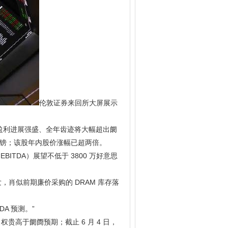
伦敦证券来回所大屏展示
盈利进展强盛、全年齿迹将大幅超出阛
 英镑；该股年内股价涨幅已超两倍。
ITDA）展望不低于 3800 万好意思
似前期廉价采购的 DRAM 库存落
A 预测。”
权贵高于阛阓预期；截止 6 月 4 日，