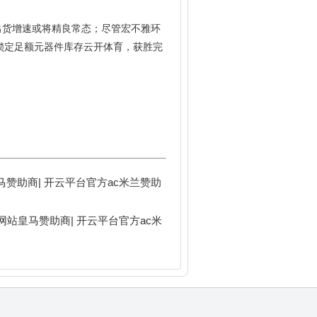
货增速或将精良常态；尽管宏不雅环
心锁定足额元器件库存云开体育，获胜完
赞助商| 开云平台官方ac米兰赞助
网站皇马赞助商| 开云平台官方ac米