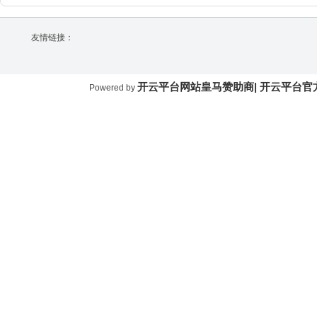
友情链接：
开云平台网站皇马赞助商| 开云平台官
Powered by