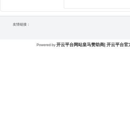
友情链接：
开云平台网站皇马赞助商| 开云平台官
Powered by