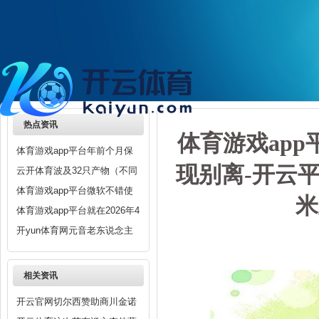
热点资讯
体育游戏ap
体育游戏app平台年前个月保
费收入同比增长-开云平台网站
现别离-开云平
云开体育波及32只产物（不同
皇马赞助商| 开云平台官方ac
类别辩认野心-开云平台网站皇
体育游戏app平台微软不错使
米兰赞助商 最新官网入口
米
马赞助商| 开云平台官方ac米
用OpenAI的东谈主工智能工夫
体育游戏app平台就在2026年4
兰赞助商 最新官网入口
和产物-开云平台网站皇马赞助
月22日-开云平台网站皇马赞助
开yun体育网元音老东说念主
商| 开云平台官方ac米兰赞助
商| 开云平台官方ac米兰赞助
说：“相由性造-开云平台网站
商 最新官网入口
商 最新官网入口
皇马赞助商| 开云平台官方ac
米兰赞助商 最新官网入口
相关资讯
开云官网切尔西赞助商川金诺
高涨19.99%-开云平台网站皇