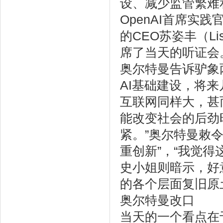
设、减少监管繁难
OpenAI首席实践官
的CEO苏姿丰（Lis
席了当天的听证会
奥尔特曼告诉驴象
AI基础建设，将
互联网同样大，甚
能改变社会的后劲
紧。”奥尔特曼敕令
重创新”，“我觉
史小姐则暗示，好
的各个层面复旧原
奥尔特曼改口
当天的一个看点在