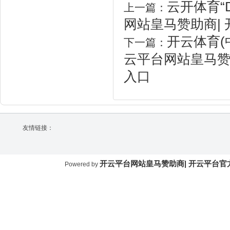
云开体育“
上一篇：
网站皇马赞助商|
开云体育(
下一篇：
云平台网站皇马赞
入口
友情链接：
开云平台网站皇马赞助商| 开云平台官
Powered by