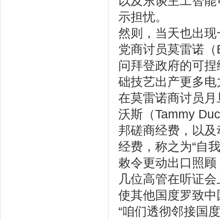
以及东谈主工智能
示担忧。
然则，当天也出现
党商讨员莫雷诺（Be
问拜登政府的可捏
础技艺出产更多电
在莫雷诺商讨员月
沃斯（Tammy D
邦磋商经费，以及
经费，称之为“自我
敕令更动出口照顾
几位高管在听证会
使其他国度罗致中
“咱们透彻邻接国