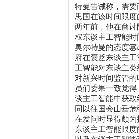
特曼告诫称，需要
思国在该时间限度
两年前，他在商讨
权东谈主工智能时
奥尔特曼的态度篡
府在褒贬东谈主工
工智能对东谈主类
对新兴时间监管的
员们委果一致觉得
谈主工智能中获取
同以往国会山垂危
在发问时显得颇为
东谈主工智能限度