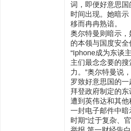
词，即便好意思国
时间出现。她暗示
移而冉冉熟谙。
奥尔特曼则暗示，
的本领与国度安全
“Iphone成为
主们最念念要的搜
力。”奥尔特曼说
罗致好意思国的一
拜登政府制定的东
遭到英伟达和其他
一封电子邮件中暗
时期“过于复杂、
举报 第一财经告