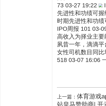
73 03-27 19:22
先进性和功绩可握
时期先进性和功绩
IPO周报 101 03-0
高收入为择业主要
夙昔一年，滴滴平
女性司机数目同比
518 03-07 16:
体育游戏a
上一篇：
站皇马赞助商| 