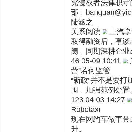
究侵权者法律职守
部：banquan@yi
陆涵之
关系阅读
上汽享
取得融资后，享谈
阓，同期深耕企业
46 05-09 10:41
营”若何监管
“新政”并不是要
围，加强范例处置
123 04-03 14:27
Robotaxi
现在网约车做事带
升。